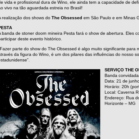
de vida e profissional dura de Wino, ele ainda tem a capacidade de de
ao vivo na tão aguardada estreia no Brasil!
A realização dos shows do
The Obsessed
em São Paulo e em Minas G
PESTA
A banda de stoner doom mineira Pesta fará o show de abertura. Eles 
participar deste evento histórico.
“Fazer parte do show do The Obsessed é algo muito significante para 
através da figura do Wino, é um dos pilares das influências do nosso 
estadunidense”.
SERVIÇO
THE O
Banda convidada
Data: 21 de junho
Horário: 20h (por
Local: Caverna 
Endereço: Rua do
Horizonte – MG