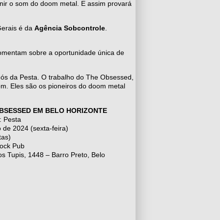
finir o som do doom metal. E assim provará
erais é da
Agência Sobcontrole
.
comentam sobre a oportunidade única de
nós da Pesta. O trabalho do The Obsessed,
som. Eles são os pioneiros do doom metal
BSESSED EM BELO HORIZONTE
: Pesta
 de 2024 (sexta-feira)
tas)
Rock Pub
s Tupis, 1448 – Barro Preto, Belo