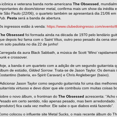
A icônica e veterana banda norte-americana
The Obsessed
, mundial
importantes do doom/stoner metal, confirma mais um show da inédita e 
de São Paulo (22/06), o quarteto também se apresentará dia 21/06 em
Pub.
Pesta
será a banda de abertura.
Os ingressos estão à venda:
https://www.clubedoingresso.com/evento/
The Obsessed
foi formada ainda na década de 1970 pelo lendário guitar
que depois fez fama com o Saint Vitus, outro peso pesado da cena st
em solo paulista no dia 22 de junho!
Carregada da aura Black Sabbath, a música de Scott ‘Wino’ rapidamente
punk e crossover.
Hoje, a banda é um quarteto com a adição de um segundo guitarrista q
álbum de estúdio,
Gilded Sorrow
. Trata-se de Jason Taylor. Os demais
Costantino (bateria, ex-Spirit Caravan) e Chris Angleberger (baixo).
“Adicionar Jason Taylor como segundo guitarrista foi uma das melhore
guitarrista virtuoso e devo dizer que ele contribuiu com muitas coisas 
Sobre o novo álbum, o frontman do
The Obsessed
acrescenta: “Acho q
Pesado em certo sentido, não apenas pesado, mas bem arredondado.
(produtor) fica cada vez melhor. Ele sabe o que diabos está fazendo”.
Como colocou o influente site Metal Sucks, o mais recente álbum do Th