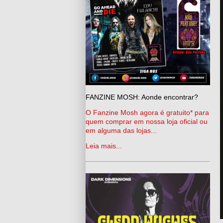
FANZINE MOSH: Aonde encontrar?
O Fanzine Mosh agora é gratuito* para
quem comprar em nossa loja oficial ou
em alguma das lojas...
Leia mais...