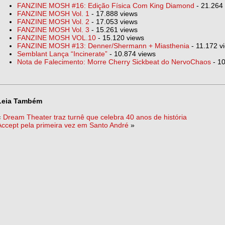
FANZINE MOSH #16: Edição Física Com King Diamond
- 21.264
FANZINE MOSH Vol. 1
- 17.888 views
FANZINE MOSH Vol. 2
- 17.053 views
FANZINE MOSH Vol. 3
- 15.261 views
FANZINE MOSH VOL.10
- 15.120 views
FANZINE MOSH #13: Denner/Shermann + Miasthenia
- 11.172 v
Semblant Lança “Incinerate”
- 10.874 views
Nota de Falecimento: Morre Cherry Sickbeat do NervoChaos
- 10
Leia Também
«
Dream Theater traz turnê que celebra 40 anos de história
Accept pela primeira vez em Santo André
»