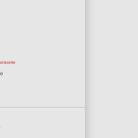
orizonte
o)
s