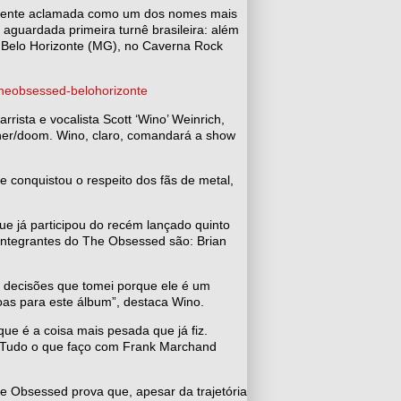
mente aclamada como um dos nomes mais
aguardada primeira turnê brasileira: além
 Belo Horizonte (MG), no Caverna Rock
theobsessed-belohorizonte
rista e vocalista Scott ‘Wino’ Weinrich,
oner/doom. Wino, claro, comandará a show
 conquistou o respeito dos fãs de metal,
ue já participou do recém lançado quinto
 integrantes do The Obsessed são: Brian
s decisões que tomei porque ele é um
boas para este álbum”, destaca Wino.
ue é a coisa mais pesada que já fiz.
 Tudo o que faço com Frank Marchand
e Obsessed prova que, apesar da trajetória