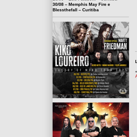
30/08 – Memphis May Fire e
Blessthefall – Curitiba