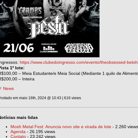
Ingressos:
https://www.clubedoingresso.com/evento/theobsessed-beloh
Pista 1º lote:
R$100,00 – Meia Estudante/e Meia Social (Mediante 1 quilo de Aliment
R$200,00 – Inteira
News
ostado em maio 16th, 2024 @ 10:43 | 616 views
Notícias mais lidas
Mosh Metal Fest: Anuncia novo site e virada de lote
- 2.260 view
Agenda
- 26.195 views
Contato
- 23.242 views