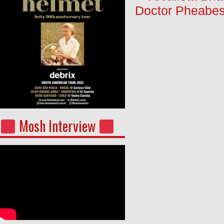
Doctor Pheabes
Mosh Interview