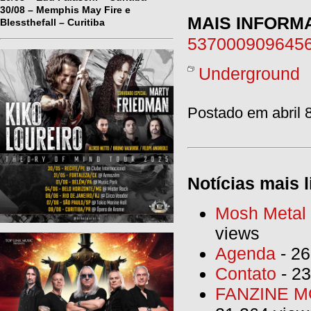
30/08 – Memphis May Fire e
MAIS INFORM
Blessthefall – Curitiba
5370009096456
Underground
Postado em abril 
Notícias mais l
Mosh Metal F
views
Agenda
- 26
Contato
- 23
FANZINE MO