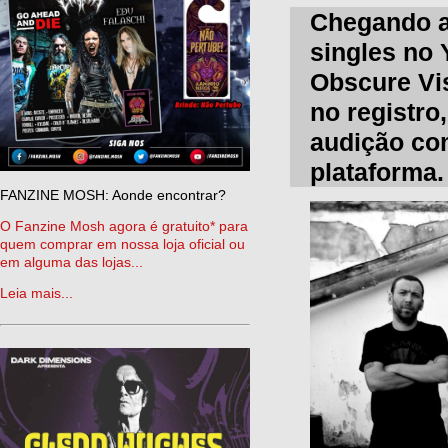
Chegando a
singles no 
Obscure Vis
no registro
audição com
plataforma.
FANZINE MOSH: Aonde encontrar?
O Fanzine Mosh agora é gratuito* para
quem comprar em nossa loja oficial ou
em alguma das lojas...
Leia mais...