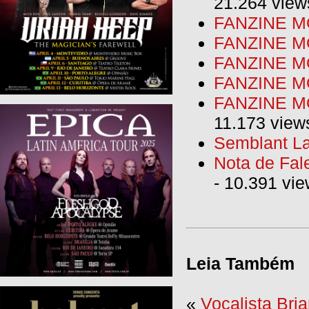
21.264 view
FANZINE MO
FANZINE MO
FANZINE MO
FANZINE M
FANZINE MO
11.173 view
Semblant La
Nota de Fal
- 10.391 vi
Leia Também
«
Vocalista Br