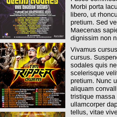
Morbi porta lacu
libero, ut rhonc
pretium. Sed vel
Maecenas sapie
dignissim non ni
Vivamus cursus 
cursus. Suspen
sodales quis neq
scelerisque velit
pretium. Nunc u
aliquam convall
tristique massa 
ullamcorper dap
tellus, vitae viv