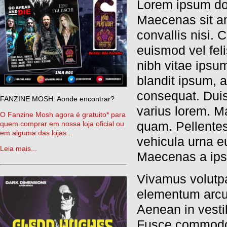
Lorem ipsum dolo
Maecenas sit am
convallis nisi. 
euismod vel fe
nibh vitae ipsu
blandit ipsum, a
consequat. Duis
FANZINE MOSH: Aonde encontrar?
varius lorem. Ma
O Fanzine Mosh agora é gratuito* para
quam. Pellente
quem comprar em nossa loja oficial ou
em alguma das lojas...
vehicula urna eu
Leia mais...
Maecenas a ipsu
Vivamus volutpat
elementum arcu 
Aenean in vesti
Fusce commodo 