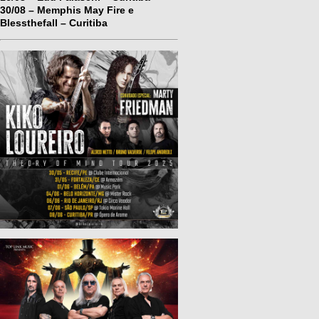
30/08 – Memphis May Fire e
Blessthefall – Curitiba