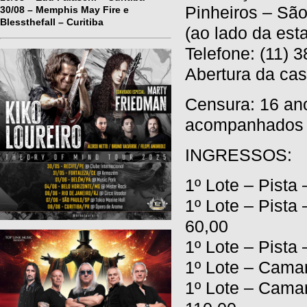
Pinheiros – Sã
30/08 – Memphis May Fire e
Blessthefall – Curitiba
(ao lado da est
Telefone:
(11) 
Abertura da cas
Censura: 16 an
acompanhados p
INGRESSOS:
1º Lote – Pista
1º Lote – Pist
60,00
1º Lote – Pista 
1º Lote – Cama
1º Lote – Cama