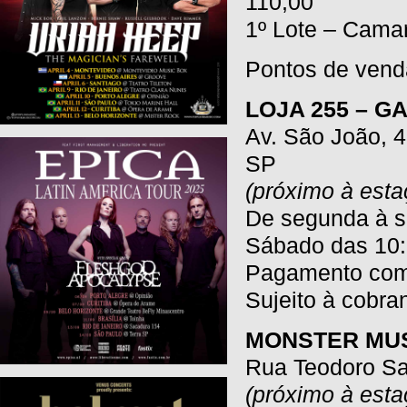
110,00
1º Lote – Camar
Pontos de vend
LOJA 255 – G
Av. São João, 4
SP
(próximo à esta
De segunda à se
Sábado das 10:
Pagamento com c
Sujeito à cobra
MONSTER MUS
Rua Teodoro Sa
(próximo à esta