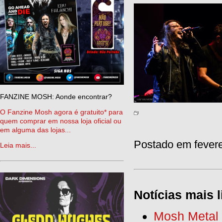
FANZINE MOSH: Aonde encontrar?
O Fanzine Mosh agora é gratuito* para
quem comprar em nossa loja oficial ou
em alguma das lojas...
Postado em fevere
Leia mais...
Notícias mais l
Mosh Metal F