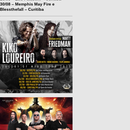
30/08 – Memphis May Fire e
Blessthefall – Curitiba