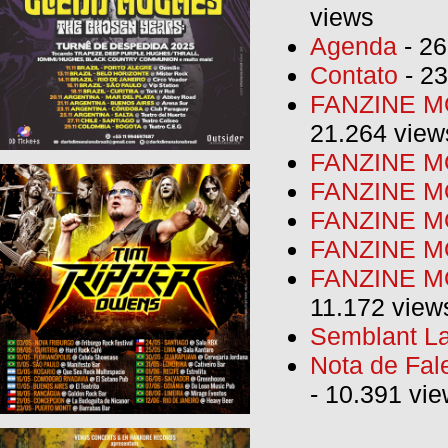
views
Agenda
- 26
Contato
- 23
FANZINE MO
21.264 view
FANZINE MO
FANZINE MO
FANZINE MO
FANZINE M
FANZINE MO
11.172 view
Semblant La
Nota de Fal
- 10.391 vi