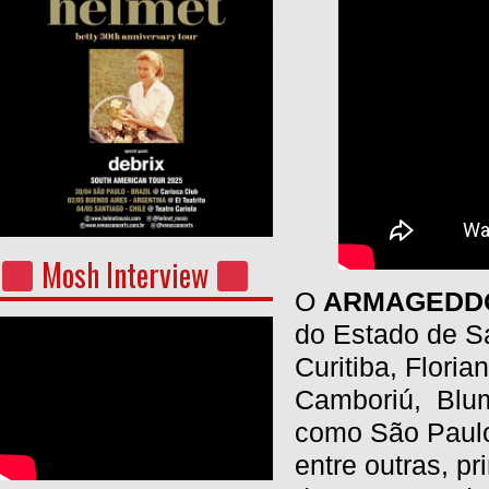
Mosh Interview
O
ARMAGEDDO
do Estado de Sa
Curitiba, Flori
Camboriú, Blume
como São Paulo,
entre outras, p