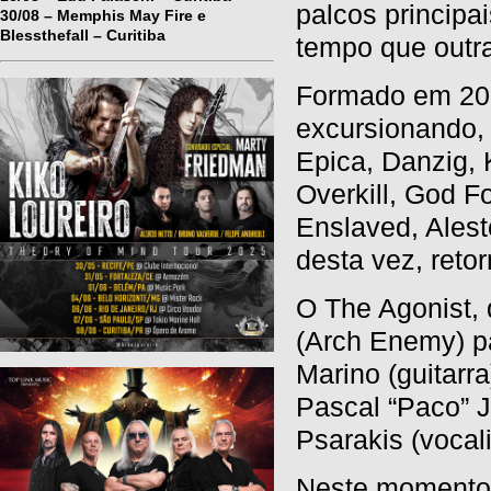
palcos princip
30/08 – Memphis May Fire e
Blessthefall – Curitiba
tempo que outr
Formado em 200
excursionando,
Epica, Danzig, 
Overkill, God Fo
Enslaved, Alest
desta vez, reto
O The Agonist, 
(Arch Enemy) p
Marino (guitarra
Pascal “Paco” J
Psarakis (vocali
Neste momento,