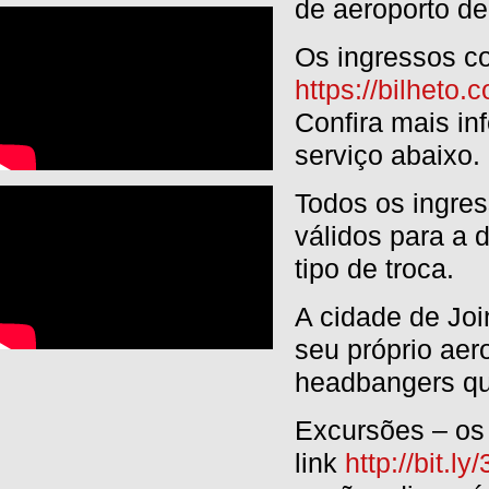
de aeroporto de
Os ingressos co
https://bilhet
Confira mais in
serviço abaixo.
Todos os ingres
válidos para a 
tipo de troca.
A cidade de Joi
seu próprio aer
headbangers qu
Excursões – os
link
http://bit.l