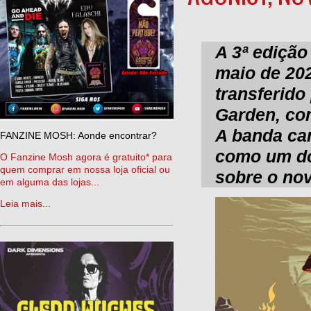
A 3ª edição
maio de 202
transferido
Garden, con
A banda c
FANZINE MOSH: Aonde encontrar?
como um dos
O Fanzine Mosh agora é gratuito* para
quem comprar em nossa loja oficial ou
sobre o nov
em alguma das lojas...
Leia mais...