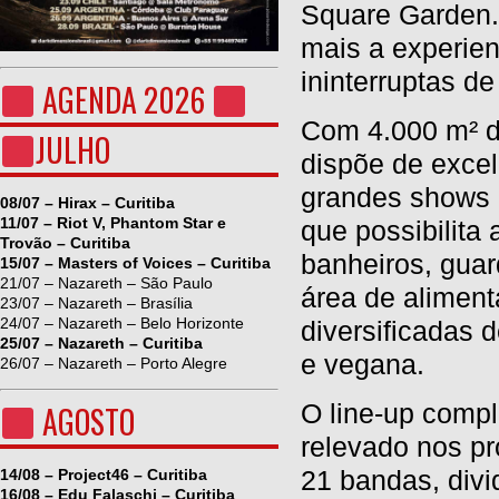
Square Garden.
mais a experienc
ininterruptas de
AGENDA 2026
Com 4.000 m² de
JULHO
dispõe de excel
grandes shows 
08/07 – Hirax – Curitiba
11/07 – Riot V, Phantom Star e
que possibilita
Trovão – Curitiba
banheiros, guar
15/07 – Masters of Voices – Curitiba
21/07 – Nazareth – São Paulo
área de alimen
23/07 – Nazareth – Brasília
24/07 – Nazareth – Belo Horizonte
diversificadas 
25/07 – Nazareth – Curitiba
e vegana.
26/07 – Nazareth – Porto Alegre
O line-up comp
AGOSTO
relevado nos p
21 bandas, divi
14/08 – Project46 – Curitiba
16/08 – Edu Falaschi – Curitiba