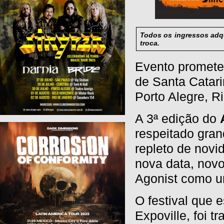
Todos os ingressos adqu
troca.
Evento promete 
de Santa Catari
Porto Alegre, R
A 3ª edição do
respeitado gran
repleto de novi
nova data, nov
Agonist como um
O festival que 
Expoville, foi t