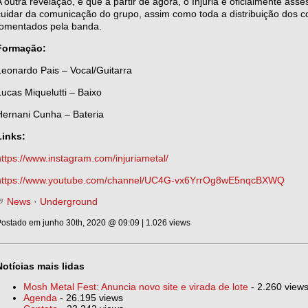
A outra revelação, é que a partir de agora, o Injúria é oficialmente as
cuidar da comunicação do grupo, assim como toda a distribuição dos 
fomentados pela banda.
Formação:
Leonardo Pais – Vocal/Guitarra
Lucas Miquelutti – Baixo
Hernani Cunha – Bateria
Links:
https://www.instagram.com/injuriametal/
https://www.youtube.com/channel/UC4G-vx6YrrOg8wE5nqcBXWQ
News
·
Underground
ostado em junho 30th, 2020 @ 09:09 | 1.026 views
Notícias mais lidas
Mosh Metal Fest: Anuncia novo site e virada de lote
- 2.260 view
Agenda
- 26.195 views