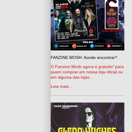
FANZINE MOSH: Aonde encontrar?
O Fanzine Mosh agora é gratuito* para
quem comprar em nossa loja oficial ou
em alguma das lojas...
Leia mais...