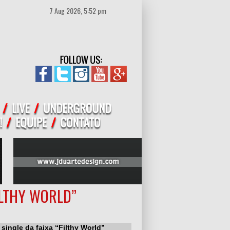
7 Aug 2026, 5:52 pm
ILTHY WORLD”
single da faixa “Filthy World”