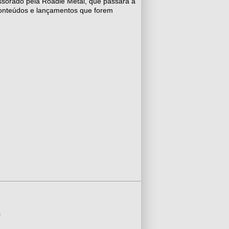
sessorado pela Roadie Metal, que passará a
conteúdos e lançamentos que forem
s