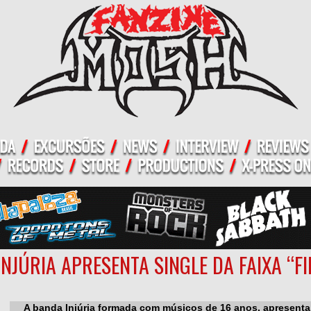
INJÚRIA APRESENTA SINGLE DA FAIXA “F
A banda Injúria formada com músicos de 16 anos, apresenta 