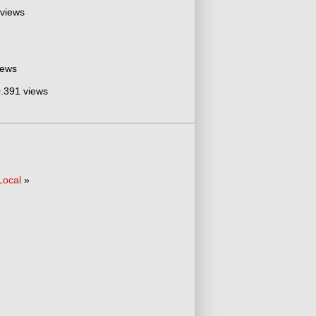
 views
iews
.391 views
Local
»