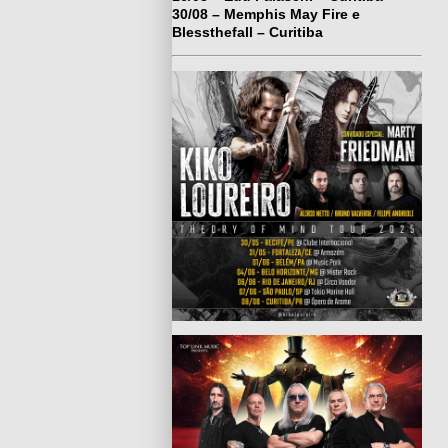
30/08 – Memphis May Fire e
Blessthefall – Curitiba