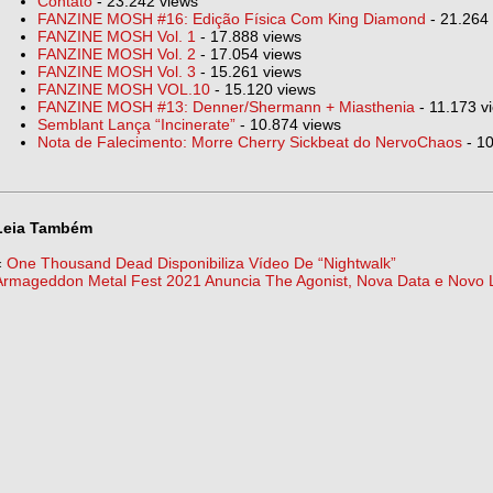
Contato
- 23.242 views
FANZINE MOSH #16: Edição Física Com King Diamond
- 21.264
FANZINE MOSH Vol. 1
- 17.888 views
FANZINE MOSH Vol. 2
- 17.054 views
FANZINE MOSH Vol. 3
- 15.261 views
FANZINE MOSH VOL.10
- 15.120 views
FANZINE MOSH #13: Denner/Shermann + Miasthenia
- 11.173 v
Semblant Lança “Incinerate”
- 10.874 views
Nota de Falecimento: Morre Cherry Sickbeat do NervoChaos
- 10
Leia Também
«
One Thousand Dead Disponibiliza Vídeo De “Nightwalk”
Armageddon Metal Fest 2021 Anuncia The Agonist, Nova Data e Novo 