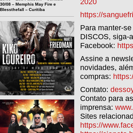
2020
30/08 – Memphis May Fire e
Blessthefall – Curitiba
https://sangu
Para manter-se
DISCOS, siga-a
Facebook:
http
Assine a newsle
novidades, além
compras:
https
Contato:
dessoy
Contato para a
imprensa:
www.
Sites relaciona
https://www.fac