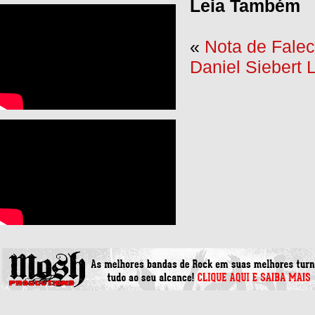
Leia Também
«
Nota de Falec
Daniel Siebert 