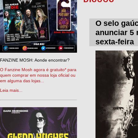
O selo gaú
anunciar 5 
sexta-feira
FANZINE MOSH: Aonde encontrar?
O Fanzine Mosh agora é gratuito* para
quem comprar em nossa loja oficial ou
em alguma das lojas...
Leia mais...