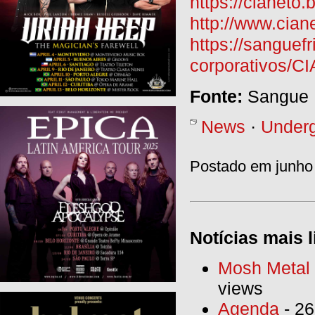
https://cianet
http://www.cian
https://sanguef
corporativos/
Fonte:
Sangue 
News
·
Under
Postado em junho 
Notícias mais l
Mosh Metal F
views
Agenda
- 26