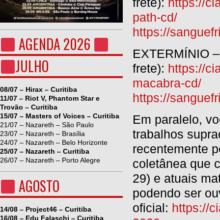
frete):
https://c
path-cd/
https://sangu
AGENDA 2026
EXTERMÍNIO – A
JULHO
frete):
https://c
macabra-cd/
08/07 – Hirax – Curitiba
https://sangu
11/07 – Riot V, Phantom Star e
Trovão – Curitiba
15/07 – Masters of Voices – Curitiba
Em paralelo, vo
21/07 – Nazareth – São Paulo
trabalhos supra
23/07 – Nazareth – Brasília
24/07 – Nazareth – Belo Horizonte
recentemente 
25/07 – Nazareth – Curitiba
26/07 – Nazareth – Porto Alegre
coletânea que c
29) e atuais mat
AGOSTO
podendo ser o
oficial:
https://
14/08 – Project46 – Curitiba
16/08 – Edu Falaschi – Curitiba