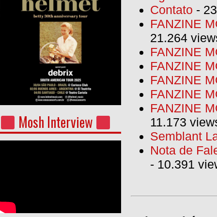
Contato
- 23
FANZINE MO
21.264 view
FANZINE MO
FANZINE MO
FANZINE MO
FANZINE M
FANZINE MO
Mosh Interview
11.173 view
Semblant La
Nota de Fal
- 10.391 vi