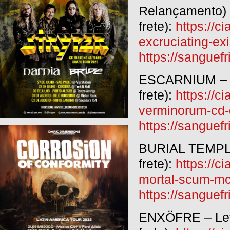
Relançamento) 
frete):
https://c
excruciating-ex
https://sangu
ESCARNIUM – Re
frete):
https://c
verminorum-cd-
https://sangu
BURIAL TEMPLE
frete):
https://c
mortal-scum-mc
https://sangu
ENXÖFRE – Left