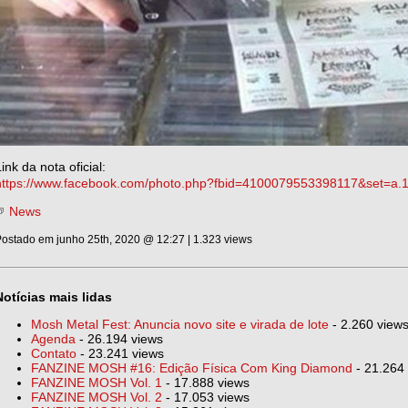
ink da nota oficial:
https://www.facebook.com/photo.php?fbid=4100079553398117&set=a
News
ostado em junho 25th, 2020 @ 12:27 | 1.323 views
Notícias mais lidas
Mosh Metal Fest: Anuncia novo site e virada de lote
- 2.260 view
Agenda
- 26.194 views
Contato
- 23.241 views
FANZINE MOSH #16: Edição Física Com King Diamond
- 21.264
FANZINE MOSH Vol. 1
- 17.888 views
FANZINE MOSH Vol. 2
- 17.053 views