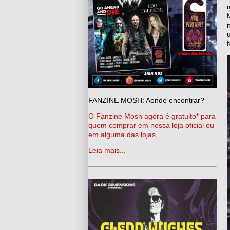
FANZINE MOSH: Aonde encontrar?
O Fanzine Mosh agora é gratuito* para
quem comprar em nossa loja oficial ou
em alguma das lojas...
Leia mais...