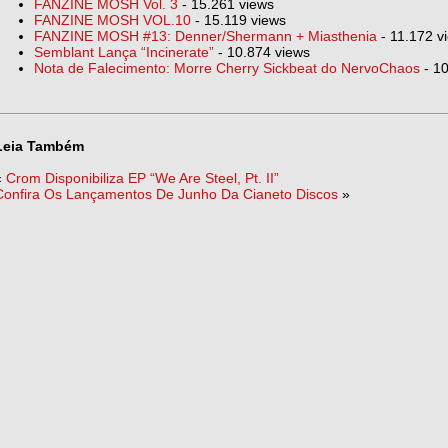
FANZINE MOSH Vol. 3
- 15.261 views
FANZINE MOSH VOL.10
- 15.119 views
FANZINE MOSH #13: Denner/Shermann + Miasthenia
- 11.172 v
Semblant Lança “Incinerate”
- 10.874 views
Nota de Falecimento: Morre Cherry Sickbeat do NervoChaos
- 10
Leia Também
«
Crom Disponibiliza EP “We Are Steel, Pt. II”
Confira Os Lançamentos De Junho Da Cianeto Discos
»