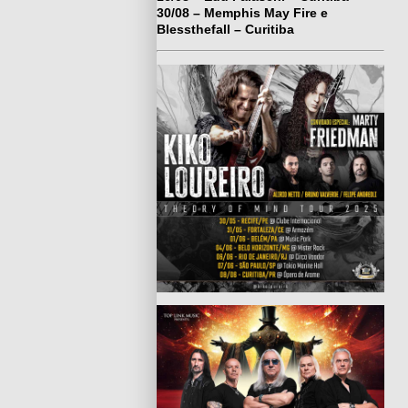
30/08 – Memphis May Fire e
Blessthefall – Curitiba