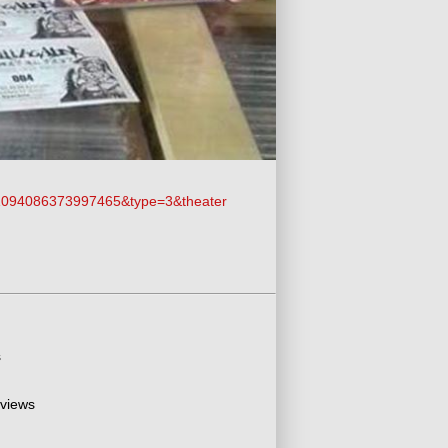
.1094086373997465&type=3&theater
s
 views