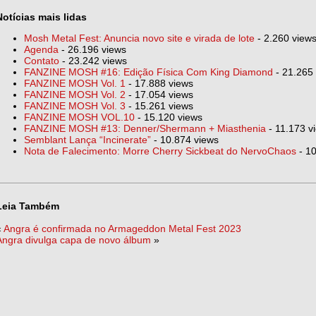
Notícias mais lidas
Mosh Metal Fest: Anuncia novo site e virada de lote
- 2.260 view
Agenda
- 26.196 views
Contato
- 23.242 views
FANZINE MOSH #16: Edição Física Com King Diamond
- 21.265
FANZINE MOSH Vol. 1
- 17.888 views
FANZINE MOSH Vol. 2
- 17.054 views
FANZINE MOSH Vol. 3
- 15.261 views
FANZINE MOSH VOL.10
- 15.120 views
FANZINE MOSH #13: Denner/Shermann + Miasthenia
- 11.173 v
Semblant Lança “Incinerate”
- 10.874 views
Nota de Falecimento: Morre Cherry Sickbeat do NervoChaos
- 10
Leia Também
«
Angra é confirmada no Armageddon Metal Fest 2023
Angra divulga capa de novo álbum
»