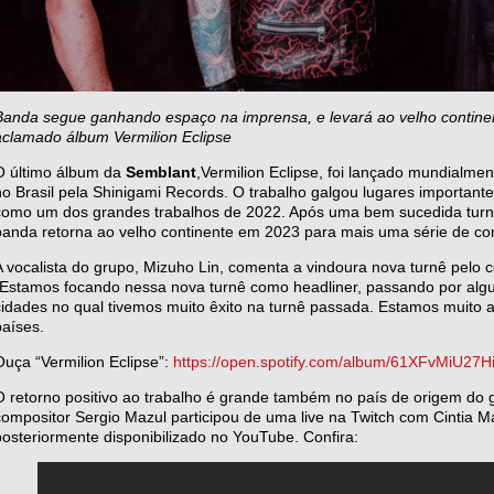
Banda segue ganhando espaço na imprensa, e levará ao velho continen
aclamado álbum Vermilion Eclipse
O último álbum da
Semblant
,Vermilion Eclipse, foi lançado mundialmen
no Brasil pela Shinigami Records. O trabalho galgou lugares important
como um dos grandes trabalhos de 2022. Após uma bem sucedida tur
banda retorna ao velho continente em 2023 para mais uma série de co
A vocalista do grupo, Mizuho Lin, comenta a vindoura nova turnê pelo c
“Estamos focando nessa nova turnê como headliner, passando por algu
cidades no qual tivemos muito êxito na turnê passada. Estamos muito 
países.
Ouça “Vermilion Eclipse”:
https://open.spotify.com/album/61XFvMiU27H
O retorno positivo ao trabalho é grande também no país de origem do 
compositor Sergio Mazul participou de uma live na Twitch com Cintia
posteriormente disponibilizado no YouTube. Confira: