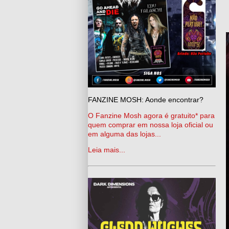
FANZINE MOSH: Aonde encontrar?
O Fanzine Mosh agora é gratuito* para
quem comprar em nossa loja oficial ou
em alguma das lojas...
Leia mais...