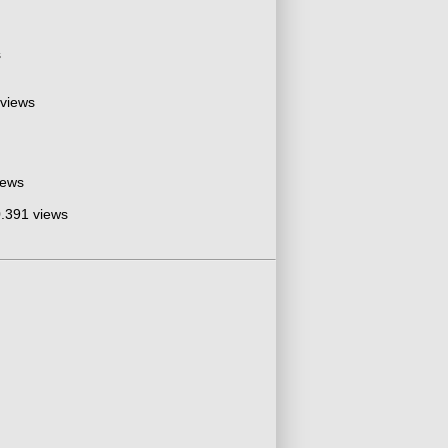
s
 views
iews
.391 views