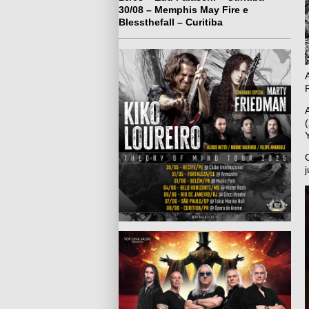
30/08 – Memphis May Fire e
Blessthefall – Curitiba