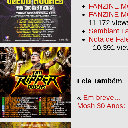
FANZINE M
FANZINE MO
11.172 view
Semblant La
Nota de Fal
- 10.391 vi
Leia Também
«
Em breve…
Mosh 30 Anos: E