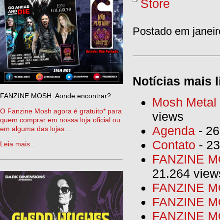
Store
Postado em janeir
Notícias mais l
FANZINE MOSH: Aonde encontrar?
Mosh Metal F
O Fanzine Mosh agora é gratuito* para
views
quem comprar em nossa loja oficial ou
Agenda
- 26
em alguma das lojas...
Contato
- 23
Leia mais...
FANZINE MO
21.264 view
FANZINE MO
FANZINE MO
FANZINE MO