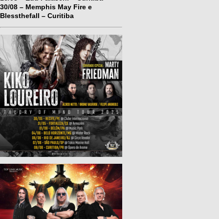
30/08 – Memphis May Fire e
Blessthefall – Curitiba