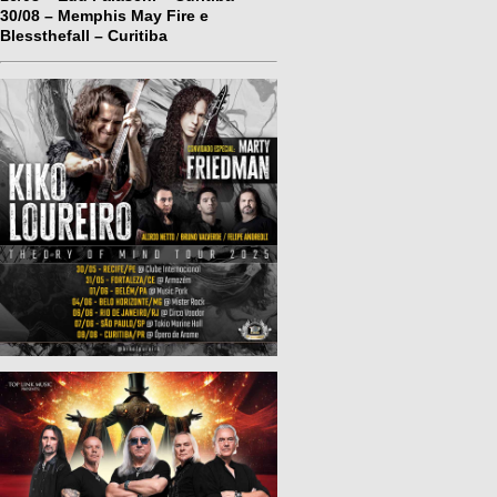
30/08 – Memphis May Fire e
Blessthefall – Curitiba