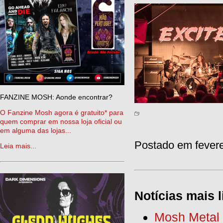
FANZINE MOSH: Aonde encontrar?
O Fanzine Mosh agora é gratuito* para
quem comprar em nossa loja oficial ou
em alguma das lojas...
Postado em fevere
Leia mais...
Notícias mais l
Mosh Metal F