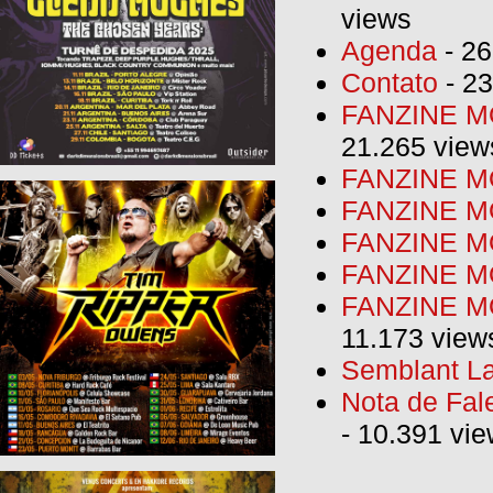
views
Agenda
- 26
Contato
- 23
FANZINE MO
21.265 view
FANZINE MO
FANZINE MO
FANZINE MO
FANZINE M
FANZINE MO
11.173 view
Semblant La
Nota de Fal
- 10.391 vi