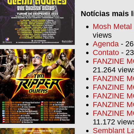
Notícias mais l
Mosh Metal F
views
Agenda
- 26
Contato
- 23
FANZINE MO
21.264 view
FANZINE MO
FANZINE MO
FANZINE MO
FANZINE M
FANZINE MO
11.172 view
Semblant La