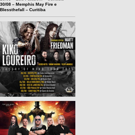
30/08 – Memphis May Fire e
Blessthefall – Curitiba