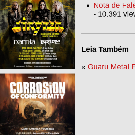
Nota de Fal
- 10.391 vi
Leia Também
«
Guaru Metal F