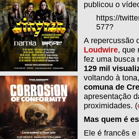
publicou o víde
https://twi
577?
A repercussão d
Loudwire
, que
fez uma busca n
129 mil visual
voltando à tona
comuna de Cre
apresentação d
proximidades. (
Mas quem é e
Ele é francês 