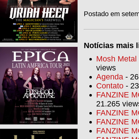
Postado em setem
Notícias mais l
Mosh Metal F
views
Agenda
- 26
Contato
- 23
FANZINE MO
21.265 view
FANZINE MO
FANZINE MO
FANZINE MO