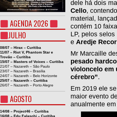
dele há dois mat
Cello
, contend
material, lanç
AGENDA 2026
contém 10 faix
JULHO
LP, pelos selos
e
Aredje Recor
08/07 – Hirax – Curitiba
Mr Marcaille d
11/07 – Riot V, Phantom Star e
Trovão – Curitiba
pesado hardco
15/07 – Masters of Voices – Curitiba
21/07 – Nazareth – São Paulo
violoncelo em
23/07 – Nazareth – Brasília
cérebro”
.
24/07 – Nazareth – Belo Horizonte
25/07 – Nazareth – Curitiba
26/07 – Nazareth – Porto Alegre
Em 2019 ele se
maior evento d
AGOSTO
anualmente em 
14/08 – Project46 – Curitiba
16/08 – Edu Falaschi – Curitiba