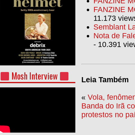
FANZINE M
FANZINE MO
11.173 view
Semblant La
Nota de Fal
- 10.391 vi
Mosh Interview
Leia Também
«
Vola, fenôme
Banda do Irã co
protestos no pa