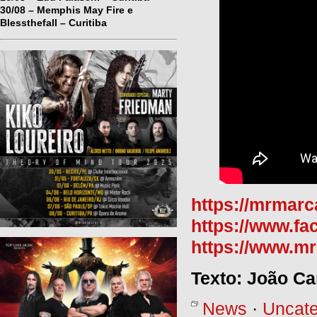
30/08 – Memphis May Fire e
Blessthefall – Curitiba
https://mrmarc
https://www.f
https://www.mr
Texto: João C
News
·
Uncate