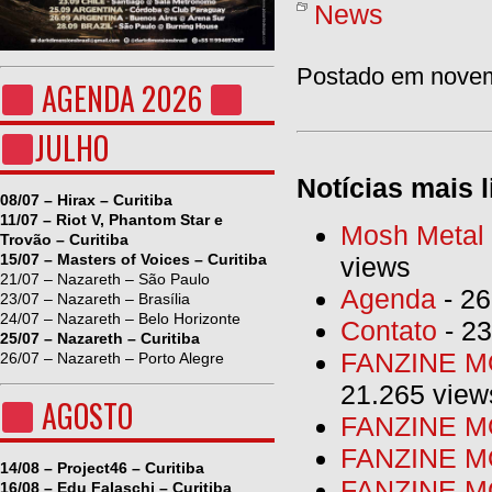
News
Postado em novem
AGENDA 2026
JULHO
Notícias mais l
08/07 – Hirax – Curitiba
11/07 – Riot V, Phantom Star e
Mosh Metal F
Trovão – Curitiba
15/07 – Masters of Voices – Curitiba
views
21/07 – Nazareth – São Paulo
Agenda
- 26
23/07 – Nazareth – Brasília
24/07 – Nazareth – Belo Horizonte
Contato
- 23
25/07 – Nazareth – Curitiba
FANZINE MO
26/07 – Nazareth – Porto Alegre
21.265 view
AGOSTO
FANZINE MO
FANZINE MO
14/08 – Project46 – Curitiba
FANZINE MO
16/08 – Edu Falaschi – Curitiba