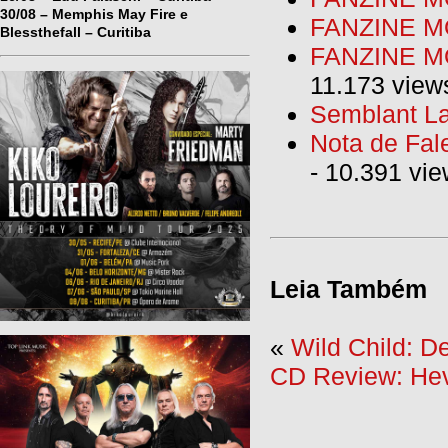
30/08 – Memphis May Fire e
FANZINE M
Blessthefall – Curitiba
FANZINE MO
11.173 view
Semblant La
Nota de Fal
- 10.391 vi
Leia Também
«
Wild Child: D
CD Review: Hev