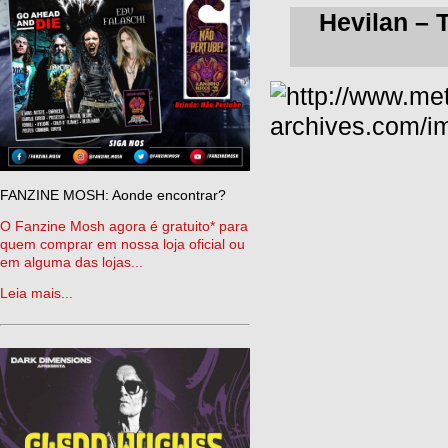
Hevilan – 
FANZINE MOSH: Aonde encontrar?
O Fanzine Mosh agora é gratuito* para
quem comprar em nossa loja oficial ou
em alguma das lojas...
Leia mais...