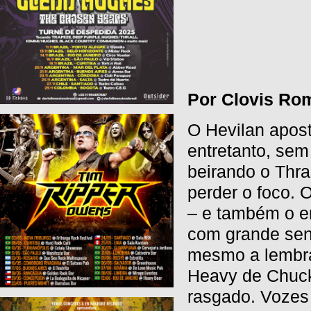
Por Clovis Ro
O Hevilan apost
entretanto, se
beirando o Thr
perder o foco. 
– e também o e
com grande sen
mesmo a lembrar
Heavy de Chuck
rasgado. Vozes