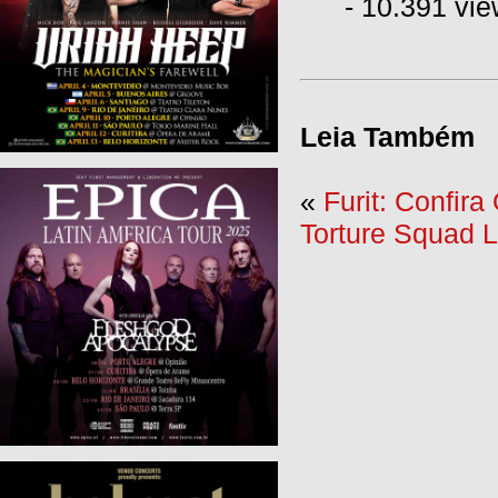
- 10.391 vi
Leia Também
«
Furit: Confira
Torture Squad 