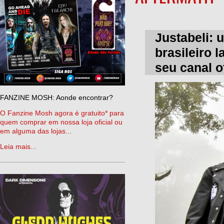
Justabeli: 
brasileiro 
seu canal o
FANZINE MOSH: Aonde encontrar?
O Fanzine Mosh agora é gratuito* para
quem comprar em nossa loja oficial ou
em alguma das lojas...
Leia mais...