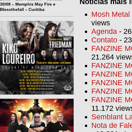
Notícias mais l
30/08 – Memphis May Fire e
Blessthefall – Curitiba
Mosh Metal F
views
Agenda
- 26
Contato
- 23
FANZINE MO
21.264 view
FANZINE MO
FANZINE MO
FANZINE MO
FANZINE M
FANZINE MO
11.172 view
Semblant La
Nota de Fal