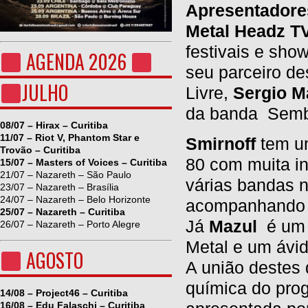
Apresentadore
Metal Headz T
festivais e sho
AGENDA 2026
seu parceiro d
JULHO
Livre,
Sergio M
da banda Sembla
08/07 – Hirax – Curitiba
11/07 – Riot V, Phantom Star e
Smirnoff
tem um
Trovão – Curitiba
80 com muita i
15/07 – Masters of Voices – Curitiba
21/07 – Nazareth – São Paulo
várias bandas n
23/07 – Nazareth – Brasília
24/07 – Nazareth – Belo Horizonte
acompanhando a
25/07 – Nazareth – Curitiba
Já
Mazul
é um 
26/07 – Nazareth – Porto Alegre
Metal e um ávi
AGOSTO
A união destes 
química do prog
14/08 – Project46 – Curitiba
16/08 – Edu Falaschi – Curitiba