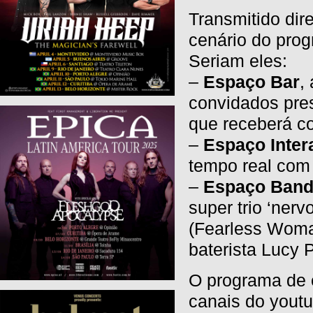
Transmitido dir
cenário do pro
Seriam eles:
–
Espaço Bar
,
convidados pres
que receberá co
–
Espaço Inter
tempo real com
–
Espaço Ban
super trio ‘nerv
(Fearless Woman
baterista Lucy 
O programa de e
canais do youtu