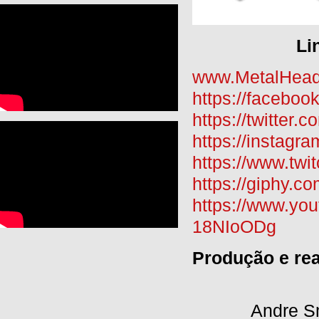
Li
www.MetalHea
https://facebo
https://twitter
https://instag
https://www.tw
https://giphy.
https://www.y
18NIoODg
Produção e rea
Andre Sm