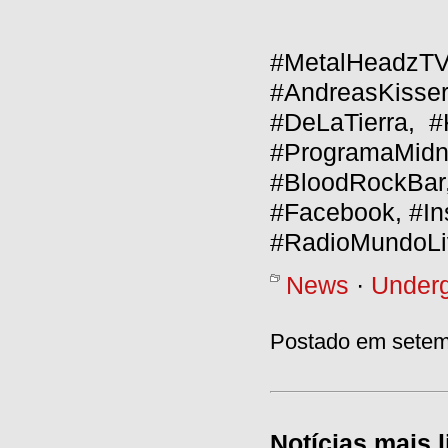
#MetalHeadzTV,
#AndreasKisser
#DeLaTierra, #
#ProgramaMidni
#BloodRockBar, 
#Facebook, #In
#RadioMundoLiv
News
·
Under
Postado em setemb
Notícias mais l