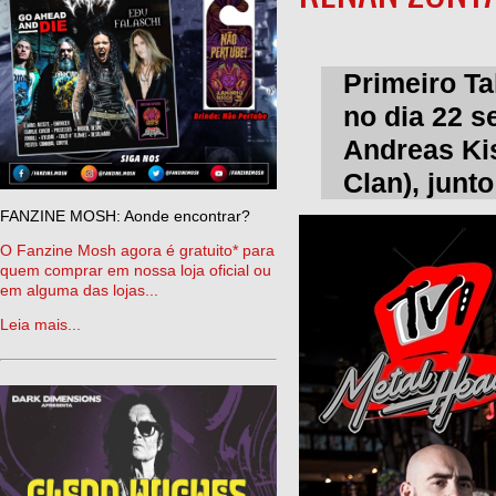
Primeiro T
no dia 22 
Andreas Kis
Clan), junt
FANZINE MOSH: Aonde encontrar?
O Fanzine Mosh agora é gratuito* para
quem comprar em nossa loja oficial ou
em alguma das lojas...
Leia mais...