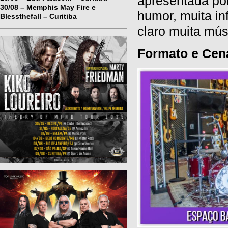
apresentada po
30/08 – Memphis May Fire e
humor, muita in
Blessthefall – Curitiba
claro muita mús
Formato e Cen