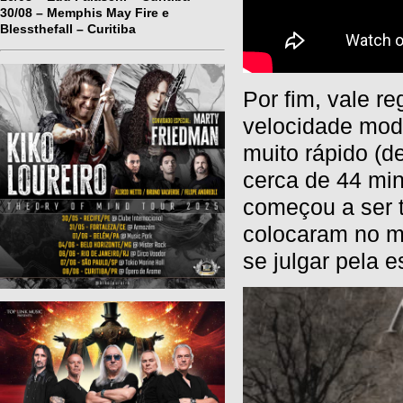
30/08 – Memphis May Fire e
Blessthefall – Curitiba
Por fim, vale re
velocidade mod
muito rápido (d
cerca de 44 mi
começou a ser t
colocaram no m
se julgar pela 