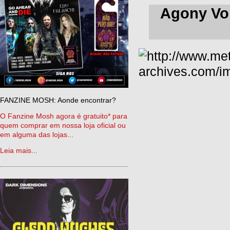
Agony Voi
FANZINE MOSH: Aonde encontrar?
O Fanzine Mosh agora é gratuito* para
quem comprar em nossa loja oficial ou
em alguma das lojas...
Leia mais...