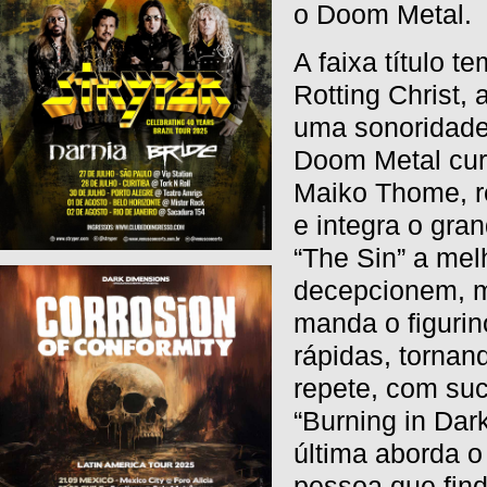
o Doom Metal.
A faixa título 
Rotting Christ,
uma sonoridade
Doom Metal curi
Maiko Thome, r
e integra o gra
“The Sin” a mel
decepcionem, mu
manda o figuri
rápidas, tornan
repete, com su
“Burning in Dar
última aborda o
pessoa que fin