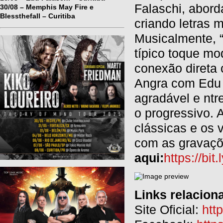
Falaschi, aborda
30/08 – Memphis May Fire e
Blessthefall – Curitiba
criando letras 
Musicalmente, 
típico toque m
conexão direta 
Angra com Edu 
agradável e ntr
o progressivo. 
clássicas e os
com as gravaçõ
aqui:
https://bi
Links relacion
Site Oficial:
htt