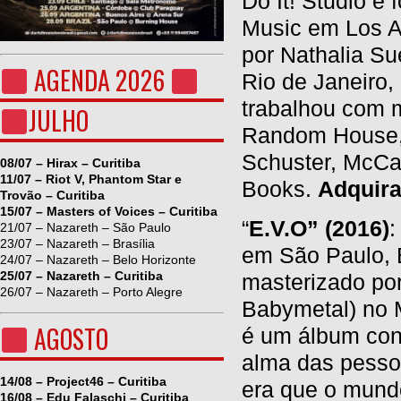
Do It! Studio e
Music em Los An
por Nathalia Su
AGENDA 2026
Rio de Janeiro,
trabalhou com m
JULHO
Random House, 
Schuster, McCa
08/07 – Hirax – Curitiba
11/07 – Riot V, Phantom Star e
Books.
Adquira
Trovão – Curitiba
15/07 – Masters of Voices – Curitiba
“
E.V.O” (2016)
:
21/07 – Nazareth – São Paulo
23/07 – Nazareth – Brasília
em São Paulo, B
24/07 – Nazareth – Belo Horizonte
25/07 – Nazareth – Curitiba
masterizado po
26/07 – Nazareth – Porto Alegre
Babymetal) no M
AGOSTO
é um álbum con
alma das pesso
14/08 – Project46 – Curitiba
era que o mundo
16/08 – Edu Falaschi – Curitiba