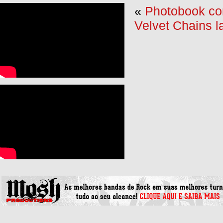
«
Photobook co
Velvet Chains l