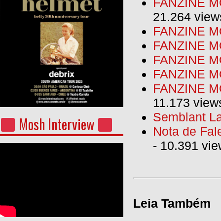
FANZINE MO
21.264 view
FANZINE MO
FANZINE MO
FANZINE MO
FANZINE M
FANZINE MO
11.173 view
Semblant La
Mosh Interview
Nota de Fal
- 10.391 vi
Leia Também