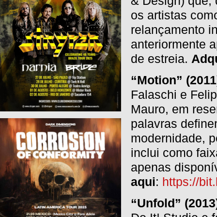
& Design) que, 
os artistas com
relançamento in
anteriormente 
de estreia.
Adqu
“Motion” (2011
Falaschi e Feli
Mauro, em rese
palavras define
modernidade, p
inclui como fai
apenas disponí
aqui
:
https://bi
“Unfold” (2013