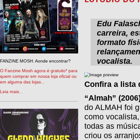
Edu Falasc
carreira, e
formato fís
relançamen
vocalista.
FANZINE MOSH: Aonde encontrar?
O Fanzine Mosh agora é gratuito* para
quem comprar em nossa loja oficial ou
em alguma das lojas...
Confira a list
Leia mais...
“Almah” (2006
do ALMAH foi g
como vocalista,
todas as música
criou os arranjo