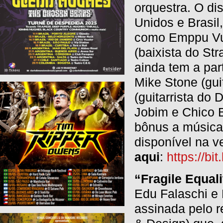
orquestra. O di
Unidos e Brasil
como Emppu Vuor
(baixista do Str
ainda tem a pa
Mike Stone (gui
(guitarrista do
Jobim e Chico B
bônus a música 
disponível na 
aqui
:
https://bi
“Fragile Equali
Edu Falaschi e 
assinada pelo 