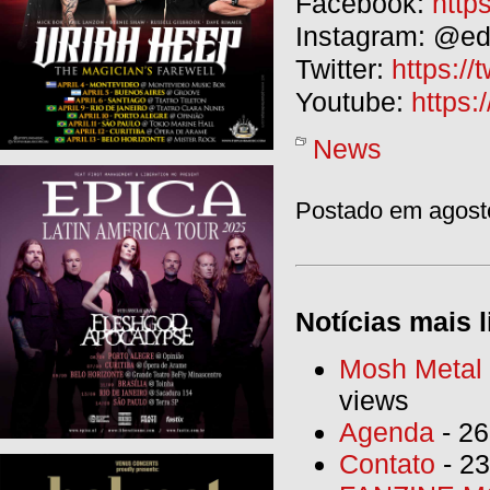
Facebook:
http
Instagram: @ed
Twitter:
https://
Youtube:
https:
News
Postado em agosto
Notícias mais l
Mosh Metal F
views
Agenda
- 26
Contato
- 23