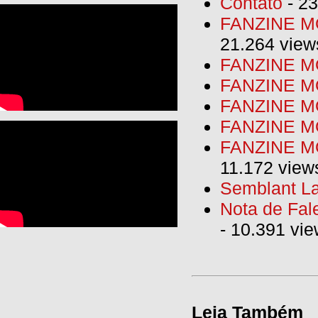
Contato
- 23
FANZINE MO
21.264 view
FANZINE MO
FANZINE MO
FANZINE MO
FANZINE M
FANZINE MO
11.172 view
Semblant La
Nota de Fal
- 10.391 vi
Leia Também