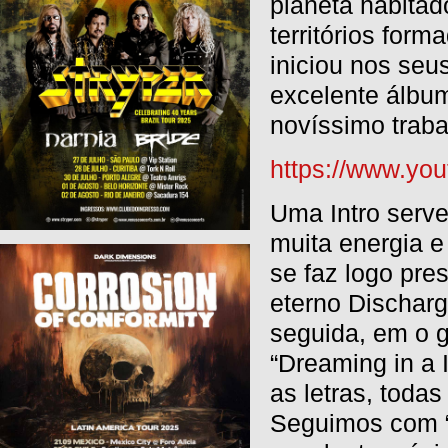
planeta habitad
territórios for
iniciou nos seu
excelente álbu
novíssimo trab
https://www.y
Uma Intro serve
muita energia e
se faz logo pr
eterno Dischar
seguida, em o g
“Dreaming in a 
as letras, toda
Seguimos com “N