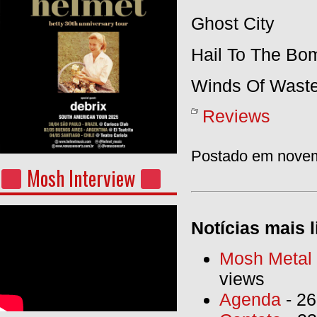
Ghost City
Hail To The Bo
Winds Of Wast
Reviews
Postado em novem
Mosh Interview
Notícias mais l
Mosh Metal F
views
Agenda
- 26