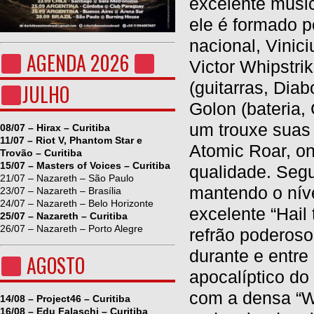
excelente músic
ele é formado 
nacional, Vinici
AGENDA 2026
Victor Whipstrik
(guitarras, Dia
JULHO
Golon (bateria, 
um trouxe suas 
08/07 – Hirax – Curitiba
11/07 – Riot V, Phantom Star e
Atomic Roar, on
Trovão – Curitiba
15/07 – Masters of Voices – Curitiba
qualidade. Segu
21/07 – Nazareth – São Paulo
mantendo o níve
23/07 – Nazareth – Brasília
24/07 – Nazareth – Belo Horizonte
excelente “Hail
25/07 – Nazareth – Curitiba
26/07 – Nazareth – Porto Alegre
refrão poderoso
durante e entre
AGOSTO
apocalíptico do
com a densa “W
14/08 – Project46 – Curitiba
16/08 – Edu Falaschi – Curitiba