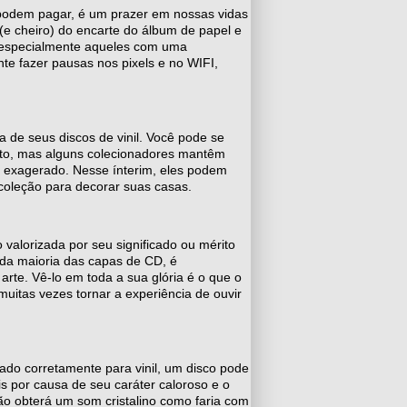
 podem pagar, é um prazer em nossas vidas
r (e cheiro) do encarte do álbum de papel e
, especialmente aqueles com uma
ante fazer pausas nos pixels e no WIFI,
de seus discos de vinil. Você pode se
usto, mas alguns colecionadores mantêm
o exagerado. Nesse ínterim, eles podem
coleção para decorar suas casas.
valorizada por seu significado ou mérito
 da maioria das capas de CD, é
te. Vê-lo em toda a sua glória é o que o
 muitas vezes tornar a experiência de ouvir
ado corretamente para vinil, um disco pode
s por causa de seu caráter caloroso e o
ão obterá um som cristalino como faria com