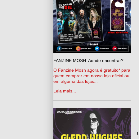
FANZINE MOSH: Aonde encontrar?
O Fanzine Mosh agora é gratuito* para
quem comprar em nossa loja oficial ou
em alguma das lojas...
Leia mais...