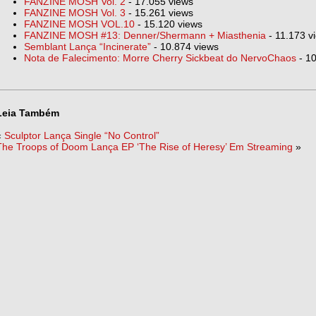
FANZINE MOSH Vol. 2
- 17.055 views
FANZINE MOSH Vol. 3
- 15.261 views
FANZINE MOSH VOL.10
- 15.120 views
FANZINE MOSH #13: Denner/Shermann + Miasthenia
- 11.173 v
Semblant Lança “Incinerate”
- 10.874 views
Nota de Falecimento: Morre Cherry Sickbeat do NervoChaos
- 10
Leia Também
«
Sculptor Lança Single “No Control”
The Troops of Doom Lança EP ‘The Rise of Heresy’ Em Streaming
»