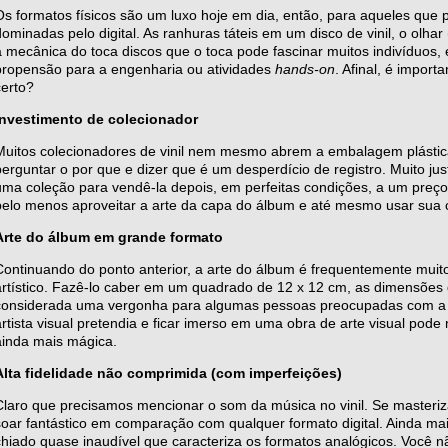
Os formatos físicos são um luxo hoje em dia, então, para aqueles que
dominadas pelo digital. As ranhuras táteis em um disco de vinil, o olha
a mecânica do toca discos que o toca pode fascinar muitos indivíduos
propensão para a engenharia ou atividades
hands-on
. Afinal, é import
certo?
Investimento de colecionador
Muitos colecionadores de vinil nem mesmo abrem a embalagem plástica 
perguntar o por que e dizer que é um desperdício de registro. Muito j
uma coleção para vendê-la depois, em perfeitas condições, a um preç
pelo menos aproveitar a arte da capa do álbum e até mesmo usar sua 
Arte do álbum em grande formato
Continuando do ponto anterior, a arte do álbum é frequentemente muito 
artístico. Fazê-lo caber em um quadrado de 12 x 12 cm, as dimensões
considerada uma vergonha para algumas pessoas preocupadas com a ar
artista visual pretendia e ficar imerso em uma obra de arte visual pode
ainda mais mágica.
Alta fidelidade não comprimida (com imperfeições)
Claro que precisamos mencionar o som da música no vinil. Se masteriz
soar fantástico em comparação com qualquer formato digital. Ainda mai
chiado quase inaudível que caracteriza os formatos analógicos. Você n