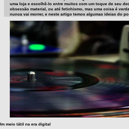
uma loja e escolhê-lo entre muitos com um toque de seu d
obsessão material, ou até fetichismo, mas uma coisa é verd
nunca vai morrer, e neste artigo temos algumas ideias do p
Um meio tátil na era digital