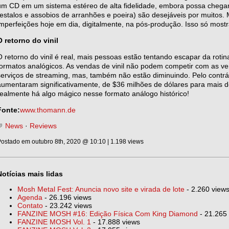
um CD em um sistema estéreo de alta fidelidade, embora possa chegar
(estalos e assobios de arranhões e poeira) são desejáveis por muitos. 
imperfeições hoje em dia, digitalmente, na pós-produção. Isso só mostr
O retorno do vinil
O retorno do vinil é real, mais pessoas estão tentando escapar da roti
formatos analógicos. As vendas de vinil não podem competir com as ve
serviços de streaming, mas, também não estão diminuindo. Pelo contrár
aumentaram significativamente, de $36 milhões de dólares para mais 
realmente há algo mágico nesse formato análogo histórico!
Fonte:
www.thomann.de
News
·
Reviews
ostado em outubro 8th, 2020 @ 10:10 | 1.198 views
Notícias mais lidas
Mosh Metal Fest: Anuncia novo site e virada de lote
- 2.260 view
Agenda
- 26.196 views
Contato
- 23.242 views
FANZINE MOSH #16: Edição Física Com King Diamond
- 21.265
FANZINE MOSH Vol. 1
- 17.888 views