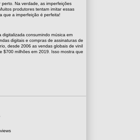
 perto. Na verdade, as imperfeições
Muitos produtores tentam imitar essas
a que a imperfeição é perfeita!
na digitalizada consumindo música em
ndas digitais e compras de assinaturas de
io, desde 2006 as vendas globais de vinil
de $700 milhões em 2019. Isso mostra que
s
 views