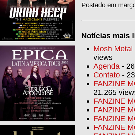
Postado em março 
Notícias mais l
Mosh Metal F
views
Agenda
- 26
Contato
- 23
FANZINE MO
21.265 view
FANZINE MO
FANZINE MO
FANZINE MO
FANZINE M