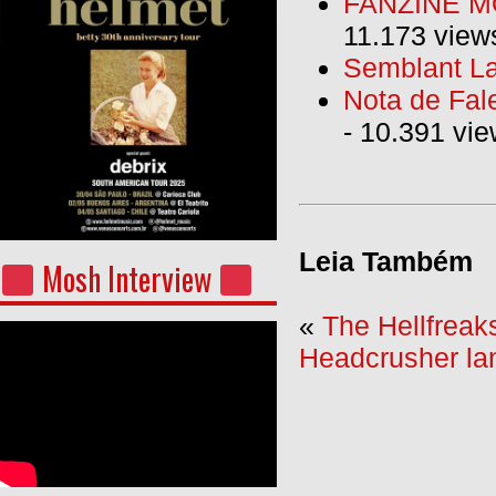
FANZINE MO
11.173 view
Semblant La
Nota de Fal
- 10.391 vi
Leia Também
Mosh Interview
«
The Hellfreak
Headcrusher lan