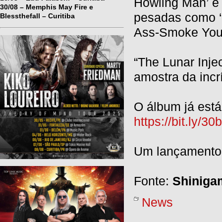
Howling Man’ e
30/08 – Memphis May Fire e
pesadas como ‘
Blessthefall – Curitiba
Ass-Smoke Your
“The Lunar Inje
amostra da inc
O álbum já está
https://bit.ly/3
Um lançamento 
Fonte:
Shinigam
News