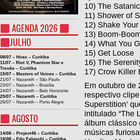
10) The Satanic
11) Shower of 
12) Shake Your
AGENDA 2026
13) Boom-Boo
JULHO
14) What You 
15) Get Loose
08/07 – Hirax – Curitiba
16) The Serenit
11/07 – Riot V, Phantom Star e
Trovão – Curitiba
17) Crow Killer
15/07 – Masters of Voices – Curitiba
21/07 – Nazareth – São Paulo
Em outubro de 
23/07 – Nazareth – Brasília
24/07 – Nazareth – Belo Horizonte
respectivo clip
25/07 – Nazareth – Curitiba
26/07 – Nazareth – Porto Alegre
Superstition’ qu
intitulado “The
AGOSTO
álbum clássico
músicas furiosa
14/08 – Project46 – Curitiba
16/08 – Edu Falaschi – Curitiba