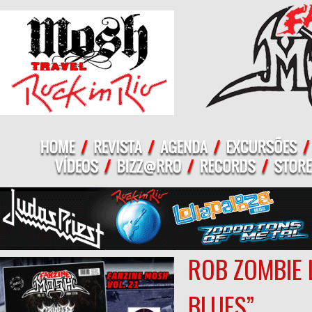
ROB ZOMBIE 
BLUES”