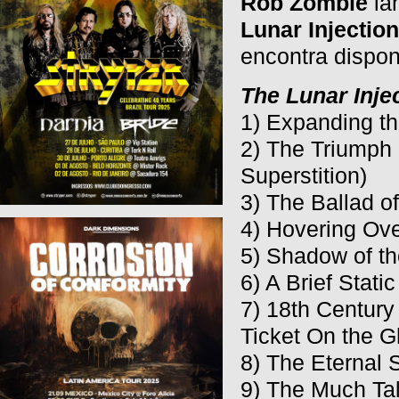
Rob Zombie
la
Lunar Injectio
encontra dispon
The Lunar Inje
1) Expanding t
2) The Triumph 
Superstition)
3) The Ballad o
4) Hovering Ove
5) Shadow of t
6) A Brief Stat
7) 18th Centur
Ticket On the G
8) The Eternal 
9) The Much Ta