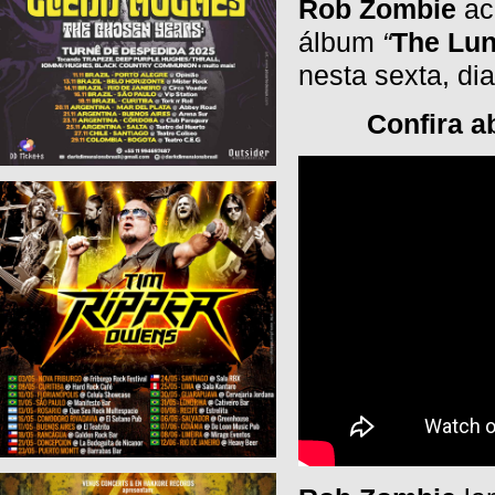
Rob Zombie
aca
álbum
“
The Lun
nesta sexta, di
Confira a