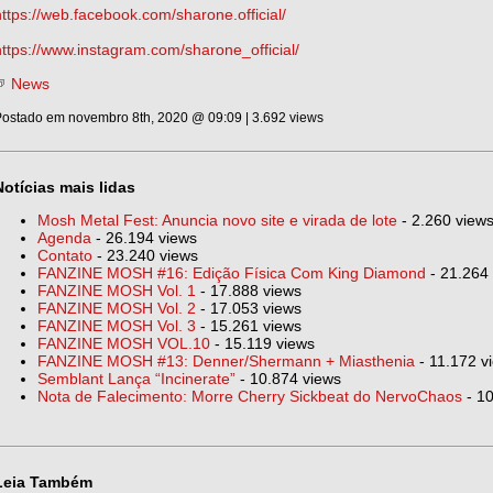
https://web.facebook.com/sharone.official/
https://www.instagram.com/sharone_official/
News
ostado em novembro 8th, 2020 @ 09:09 | 3.692 views
Notícias mais lidas
Mosh Metal Fest: Anuncia novo site e virada de lote
- 2.260 view
Agenda
- 26.194 views
Contato
- 23.240 views
FANZINE MOSH #16: Edição Física Com King Diamond
- 21.264
FANZINE MOSH Vol. 1
- 17.888 views
FANZINE MOSH Vol. 2
- 17.053 views
FANZINE MOSH Vol. 3
- 15.261 views
FANZINE MOSH VOL.10
- 15.119 views
FANZINE MOSH #13: Denner/Shermann + Miasthenia
- 11.172 v
Semblant Lança “Incinerate”
- 10.874 views
Nota de Falecimento: Morre Cherry Sickbeat do NervoChaos
- 10
Leia Também