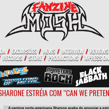
SHARONE ESTRÉIA COM “CAN WE PRETEN
A cantora norte-americana Sharone acaba de anunciar a estr