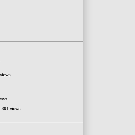
s
 views
iews
.391 views