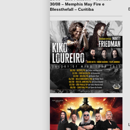
30/08 – Memphis May Fire e
Blessthefall – Curitiba