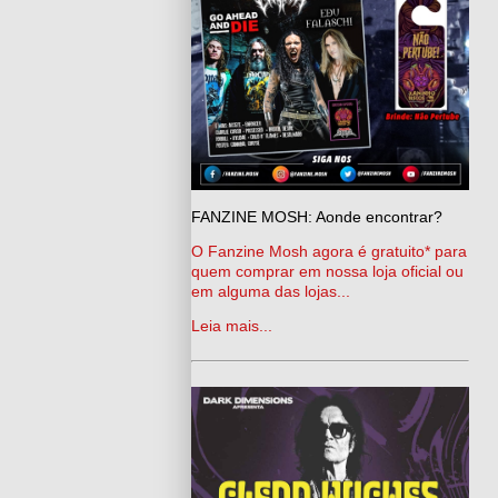
FANZINE MOSH: Aonde encontrar?
O Fanzine Mosh agora é gratuito* para
quem comprar em nossa loja oficial ou
em alguma das lojas...
Leia mais...