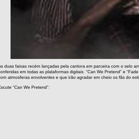
As duas faixas recém lançadas pela cantora em parceira com o selo am
conferidas em todas as plataformas digitais. “Can We Pretend” e “Fa
com atmosferas envolventes e que irão agradar em cheio os fãs do est
Escute “Can We Pretend”: