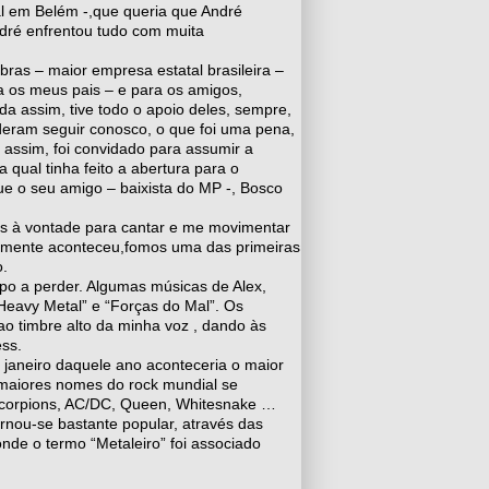
nal em Belém -,que queria que André
ndré enfrentou tudo com muita
bras – maior empresa estatal brasileira –
a os meus pais – e para os amigos,
a assim, tive todo o apoio deles, sempre,
deram seguir conosco, o que foi uma pena,
 assim, foi convidado para assumir a
 qual tinha feito a abertura para o
e o seu amigo – baixista do MP -, Bosco
s à vontade para cantar e me movimentar
almente aconteceu,fomos uma das primeiras
o.
po a perder. Algumas músicas de Alex,
Heavy Metal” e “Forças do Mal”. Os
ao timbre alto da minha voz , dando às
ess.
 janeiro daquele ano aconteceria o maior
os maiores nomes do rock mundial se
 Scorpions, AC/DC, Queen, Whitesnake …
ornou-se bastante popular, através das
nde o termo “Metaleiro” foi associado