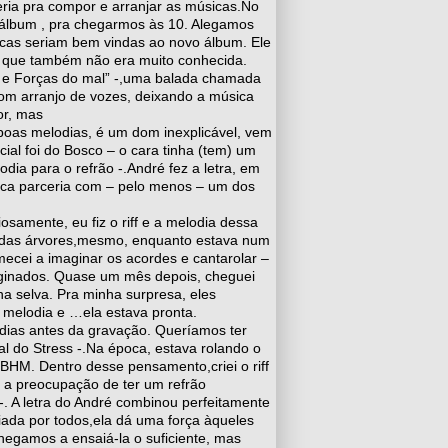
ria pra compor e arranjar as músicas.No
o álbum , pra chegarmos às 10. Alegamos
cas seriam bem vindas ao novo álbum. Ele
, que também não era muito conhecida.
 e Forças do mal” -,uma balada chamada
bom arranjo de vozes, deixando a música
or, mas
 boas melodias, é um dom inexplicável, vem
icial foi do Bosco – o cara tinha (tem) um
dia para o refrão -.André fez a letra, em
nica parceria com – pelo menos – um dos
samente, eu fiz o riff e a melodia dessa
 das árvores,mesmo, enquanto estava num
mecei a imaginar os acordes e cantarolar –
ginados. Quase um mês depois, cheguei
a selva. Pra minha surpresa, eles
 melodia e …ela estava pronta.
ns dias antes da gravação. Queríamos ter
al do Stress -.Na época, estava rolando o
BHM. Dentro desse pensamento,criei o riff
m a preocupação de ter um refrão
-. A letra do André combinou perfeitamente
giada por todos,ela dá uma força àqueles
hegamos a ensaiá-la o suficiente, mas