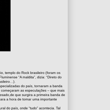
o, templo do Rock brasileiro (foram os
uminense “A maldita”, dizia: “Direto do
sileiro…).
especializadas do país, tornaram a banda
ogo começaram as especulações – que mais
pesado,de que surgira a primeira banda de
gara a hora de tomar uma importante
ural do país, onde “tudo” acontecia. Tal