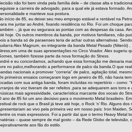
decisão não foi bem vinda pela família dele – de classe alta e tradicio
seguisse a carreira de advogado, para a qual ele já estava formado. A
personalidade e manteve sua postura.
No início de 85, eu deixei seu meu emprego estável e rentável na Petro
para me juntar ao André, fixando residência no Rio. Foi um choque par
também -, já que eu segurava as pontas com as despesas da casa. Aind
até hoje. Os outros membros da banda, por motivos familiares, não pu
pois a banda só de paraenses teria de achar outras alternativas. Sendo
guitarra Alex Magnum, ex-integrante da banda Metal Pesado (Niterói) , a
Stress,em uma de suas apresentações no Circo Voador. Alex sugeriu qu
Gomes, também fizesse parte da nova formação do Stress.
André e eu concordamos, achando que essa formação me deixaria mai
livre no palco,melhorando a performance de palco da banda.O que re
bandas nacionais a promover “correria” de palco, agitação total, mesm
Os primeiros ensaios começaram logo em janeiro de 85, não havia tem
tocadas com sua antiga banda, foram incluídas no repertório – como: “
arranjos de voz tiveram de ser refeitos ,para se adequarem aos tons e 
músicas mais agressividade, característica marcante dos vocais do Str
O ano de 85 foi um ano decisivo para o movimento Metal brasileiro. Em
festival de rock que o Brasil já teve até hoje, o Rock ‘n’ Rio. Alguns d
apresentariam ao vivo pela primeira vez em nosso país: Iron Maiden,
dentre os mais expressivos. Foi a partir daí que o termo Heavy Metal t
matérias – quase sempre de mal gosto – da Rede Globo de televisão, o
pejorativamente aos fãs do estilo.