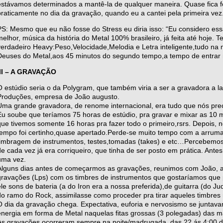
estávamos determinados a mantê-la de qualquer maneira. Quase fica f
praticamente no dia da gravação, quando eu a cantei pela primeira vez
PS: Mesmo que eu não fosse do Stress eu diria isso: “Eu considero e
melhor, música da história do Metal 100% brasileiro, já feita até hoje
verdadeiro Heavy:Peso,Velocidade,Melodia e Letra inteligente,tudo na
Deuses do Metal,aos 45 minutos do segundo tempo,a tempo de entrar n
III – A GRAVAÇÃO
O estúdio seria o da Polygram, que também viria a ser a gravadora a l
Produções, empresa de João augusto.
Uma grande gravadora, de renome internacional, era tudo que nós p
Eu soube que teríamos 75 horas de estúdio, pra gravar e mixar as 10 
que tivemos somente 16 horas pra fazer todo o primeiro,rsrs. Depois, 
tempo foi certinho,quase apertado.Perde-se muito tempo com a arruma
timbragem de instrumentos, testes,tomadas (takes) e etc…Percebemos
de cada vez já era corriqueiro, que tinha de ser posto em prática. Ant
uma vez.
Alguns dias antes de começarmos as gravações, reunimos com João, a 
gravações (Lps) com os timbres de instrumentos que gostaríamos qu
ele sons de bateria (a do Iron era a nossa preferida),de guitarra (do 
do ramo do Rock, assimilasse como proceder pra tirar aqueles timbres 
O dia da gravação chega. Expectativa, euforia e nervosismo se juntava
energia em forma de Metal naquelas fitas grossas (3 polegadas) das m
As gravações ocorreram sempre na noite/madrugada, das 22 ás 4:00 