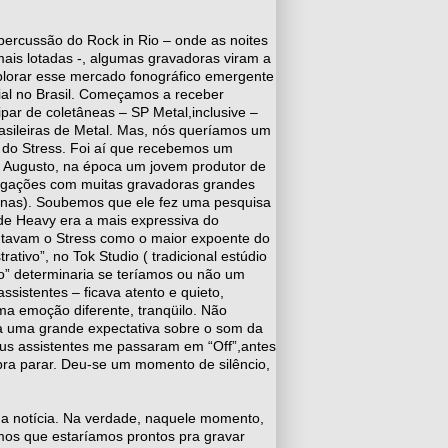
percussão do Rock in Rio – onde as noites
ais lotadas -, algumas gravadoras viram a
xplorar esse mercado fonográfico emergente
ial no Brasil. Começamos a receber
ipar de coletâneas – SP Metal,inclusive –
asileiras de Metal. Mas, nós queríamos um
ó do Stress. Foi aí que recebemos um
 Augusto, na época um jovem produtor de
ligações com muitas gravadoras grandes
sinas). Soubemos que ele fez uma pesquisa
 de Heavy era a mais expressiva do
tavam o Stress como o maior expoente do
tivo”, no Tok Studio ( tradicional estúdio
ão” determinaria se teríamos ou não um
istentes – ficava atento e quieto,
a emoção diferente, tranqüilo. Não
a uma grande expectativa sobre o som da
 seus assistentes me passaram em “Off”,antes
pra parar. Deu-se um momento de silêncio,
 a notícia. Na verdade, naquele momento,
os que estaríamos prontos pra gravar