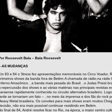
Por Roosevelt Bala – Bala Roosevelt
I -AS MUDANÇAS
Em 83 e 84 o Stress fez apresentações memoráveis no Circo Voador, Ri
primeiros shows da banda fora de Belém.A chamada de rádio,na rádio Fl
Inferno Amazônico…a banda mais pesada do Brasil…o Judas Priest bra
A repercussão dos shows e as várias matérias nas principais revistas 
paraense rapidamente conhecida no circuito alternativo brasileiro. L
tarde se tornariam um fato – , no meio da imprensa e dos fãs do rock 
Heavy Metal brasileira. Os convites para mais shows eram muitos.Che
decisão, não era mais possível continuar residindo em Belém.
No final de 84, André resolve ficar no Rio, na época, o maior centro cult