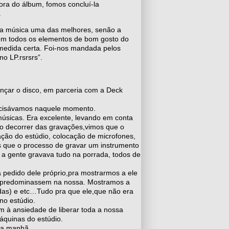
ora do álbum, fomos concluí-la
.
ssa música uma das melhores, senão a
. Tem todos os elementos de bom gosto do
 medida certa. Foi-nos mandada pelos
o LP.rsrsrs”.
ançar o disco, em parceria com a Deck
recisávamos naquele momento.
músicas. Era excelente, levando em conta
no decorrer das gravações,vimos que o
ção do estúdio, colocação de microfones,
 que o processo de gravar um instrumento
es a gente gravava tudo na porrada, todos de
pedido dele próprio,pra mostrarmos a ele
e predominassem na nossa. Mostramos a
Judas) e etc…Tudo pra que ele,que não era
no estúdio.
m à ansiedade de liberar toda a nossa
áquinas do estúdio.
da manhã.