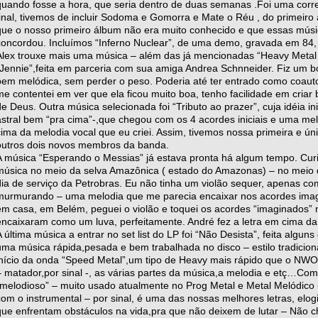
quando fosse a hora, que seria dentro de duas semanas .Foi uma corre
final, tivemos de incluir Sodoma e Gomorra e Mate o Réu , do primeir
que o nosso primeiro álbum não era muito conhecido e que essas músi
concordou. Incluímos “Inferno Nuclear”, de uma demo, gravada em 84
Alex trouxe mais uma música – além das já mencionadas “Heavy Metal
“Jennie”,feita em parceria com sua amiga Andrea Schnneider. Fiz um 
bem melódica, sem perder o peso. Poderia até ter entrado como coaut
me contentei em ver que ela ficou muito boa, tenho facilidade em criar
de Deus. Outra música selecionada foi “Tributo ao prazer”, cuja idéia in
astral bem “pra cima”-,que chegou com os 4 acordes iniciais e uma melo
cima da melodia vocal que eu criei. Assim, tivemos nossa primeira e ú
outros dois novos membros da banda.
A música “Esperando o Messias” já estava pronta há algum tempo. Curio
música no meio da selva Amazônica ( estado do Amazonas) – no meio
dia de serviço da Petrobras. Eu não tinha um violão sequer, apenas co
murmurando – uma melodia que me parecia encaixar nos acordes ima
em casa, em Belém, peguei o violão e toquei os acordes “imaginados” n
encaixaram como um luva, perfeitamente. André fez a letra em cima da
A última música a entrar no set list do LP foi “Não Desista”, feita algu
uma música rápida,pesada e bem trabalhada no disco – estilo tradicion
início da onda “Speed Metal”,um tipo de Heavy mais rápido que o NWO
– matador,por sinal -, as várias partes da música,a melodia e etç…Co
“melodioso” – muito usado atualmente no Prog Metal e Metal Melódico 
com o instrumental – por sinal, é uma das nossas melhores letras, elo
que enfrentam obstáculos na vida,pra que não deixem de lutar – Não c