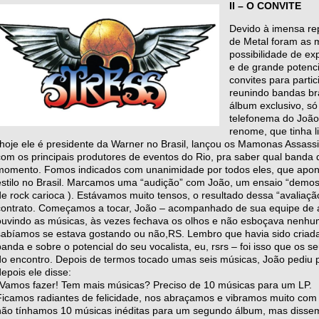
II – O CONVITE
Devido à imensa re
de Metal foram as m
possibilidade de e
e de grande potenc
convites para partic
reunindo bandas br
álbum exclusivo, s
telefonema do João
renome, que tinha 
(hoje ele é presidente da Warner no Brasil, lançou os Mamonas Assas
com os principais produtores de eventos do Rio, pra saber qual banda
momento. Fomos indicados com unanimidade por todos eles, que apon
estilo no Brasil. Marcamos uma “audição” com João, um ensaio “demostra
de rock carioca ). Estávamos muito tensos, o resultado dessa “avaliaç
contrato. Começamos a tocar, João – acompanhado de sua equipe de ass
ouvindo as músicas, às vezes fechava os olhos e não esboçava nenhum
sabíamos se estava gostando ou não,RS. Lembro que havia sido criad
banda e sobre o potencial do seu vocalista, eu, rsrs – foi isso que os
do encontro. Depois de termos tocado umas seis músicas, João pediu 
depois ele disse:
-Vamos fazer! Tem mais músicas? Preciso de 10 músicas para um LP.
Ficamos radiantes de felicidade, nos abraçamos e vibramos muito com
não tínhamos 10 músicas inéditas para um segundo álbum, mas dissem