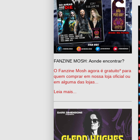
FANZINE MOSH: Aonde encontrar?
O Fanzine Mosh agora é gratuito* para
quem comprar em nossa loja oficial ou
em alguma das lojas...
Leia mais...