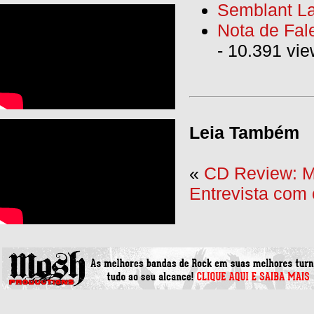
Semblant La
Nota de Fal
- 10.391 vi
Leia Também
«
CD Review: M
Entrevista com 