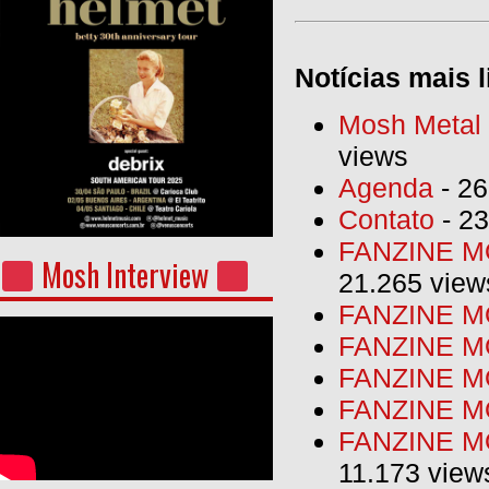
Notícias mais l
Mosh Metal F
views
Agenda
- 26
Contato
- 23
FANZINE MO
Mosh Interview
21.265 view
FANZINE MO
FANZINE MO
FANZINE MO
FANZINE M
FANZINE MO
11.173 view