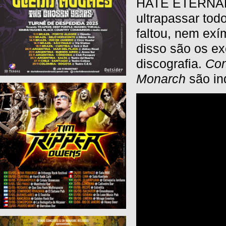
HATE ETERNAL 
ultrapassar tod
faltou, nem ex
disso são os e
discografia.
Con
Monarch
são ind