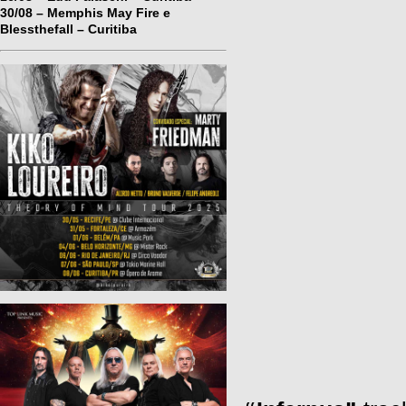
30/08 – Memphis May Fire e
Blessthefall – Curitiba