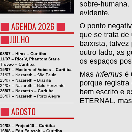
sobre-humana
evidente.
AGENDA 2026
O ponto negativ
que se trata de
JULHO
baixista, talve
outro lado, as
08/07 – Hirax – Curitiba
11/07 – Riot V, Phantom Star e
os espaços pos
Trovão – Curitiba
15/07 – Masters of Voices – Curitiba
Mas
Infernus
é 
21/07 – Nazareth – São Paulo
23/07 – Nazareth – Brasília
porque registra
24/07 – Nazareth – Belo Horizonte
bem escrito e 
25/07 – Nazareth – Curitiba
26/07 – Nazareth – Porto Alegre
ETERNAL, mas q
AGOSTO
14/08 – Project46 – Curitiba
16/08 – Edu Falaschi – Curitiba