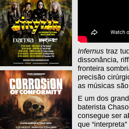
Infernus
traz tu
dissonância, ri
fronteira sombr
precisão cirúr
as músicas são 
E um dos grand
baterista Chas
consegue ser a
que “interpret