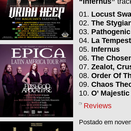
“Infernus”
track
01.
Locust Sw
02.
The Stygia
03.
Pathogenic
04.
La Tempes
05.
Infernus
06.
The Chose
07.
Zealot, Cr
08.
Order Of T
09.
Chaos The
10.
O’ Majestic
Reviews
Postado em novemb